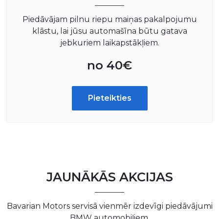
Piedāvājam pilnu riepu maiņas pakalpojumu
klāstu, lai jūsu automašīna būtu gatava
jebkuriem laikapstākļiem.
no 40€
Pieteikties
JAUNĀKĀS AKCIJAS
Bavarian Motors servisā vienmēr izdevīgi piedāvājumi
BMW automobiļiem.