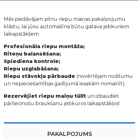
Mēs piedāvājam pilnu riepu maiņas pakalpojumu
klāstu, lai jūsu automašīna būtu gatava jebkuriem
laikapstākļiem.
Profesionāla riepu montāža;
Riteņu balansēšana;
Spiediena kontrole;
Riepu uzglabāšana;
Riepu stāvokļa pārbaude
(novērtējam nodilumu
un nepieciešamības gadījumā iesakām nomainīt).
Rezervējiet riepu maiņu tūlīt
un izbaudiet
pārliecinošu braukšanu jebkuros laikapstākļos!
PAKALPOJUMS