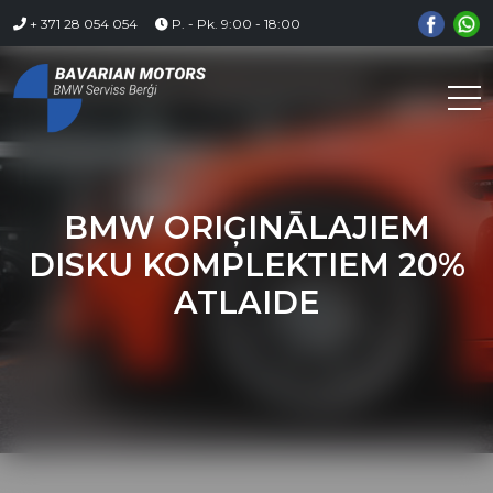
Skip
+ 371 28 054 054
P. - Pk. 9:00 - 18:00
to
content
BMW ORIĢINĀLAJIEM
DISKU KOMPLEKTIEM 20%
ATLAIDE