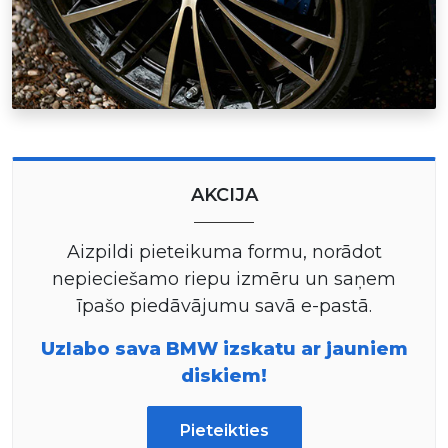
AKCIJA
Aizpildi pieteikuma formu, norādot
nepieciešamo riepu izmēru un saņem
īpašo piedāvājumu savā e-pastā.
Uzlabo sava BMW izskatu ar jauniem
diskiem!
Pieteikties