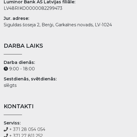
Luminor Bank AS Latvijas filiāle:
LV48RIKO0000082299473
Jur. adrese:
Siguldas šoseja 2, Berģi, Garkalnes novads, LV-1024
DARBA LAIKS
Darba dienās:
9:00 - 18:00
Sestdienās, svētdienās:
slēgts
KONTAKTI
Serviss:
+ 371 28 054 054
+ 371 27 811 252