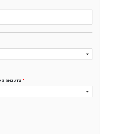
мя визита
*